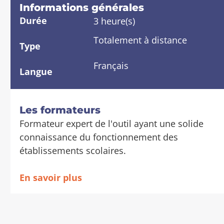
é
é
Informations générales
t
d
Durée
3 heure(s)
a
e
Totalement à distance
i
r
Type
l
a
Français
s
u
Langue
x
s
e
Les formateurs
c
Formateur expert de l'outil ayant une solide
t
connaissance du fonctionnement des
i
établissements scolaires.
o
n
En savoir plus
s
d
e
l