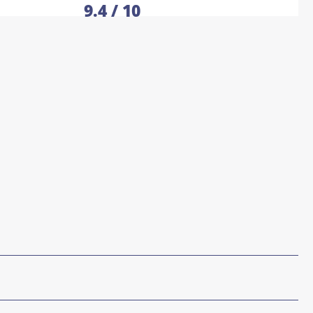
9.4
9
,
4
%