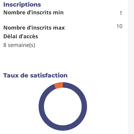
l
Inscriptions
t
Nombre d’inscrits min
1
o
a
10
Nombre d’inscrits max
c
Délai d’accès
t
8 semaine(s)
i
o
n
s
Taux de satisfaction