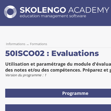
SKOLENGO
ACADEMY
education
management
software
Informations
→
Formations
50ISCO02 : Evaluations
R
Utilisation et paramétrage du module d'évalua
é
des notes et/ou des compétences. Préparez et g
s
Version du programme : 1
u
m
Programme
é
A
c
D
c