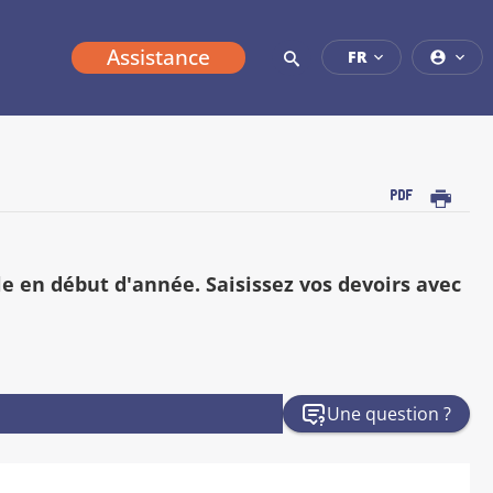
Assistance
FR
Imprimer
e en début d'année. Saisissez vos devoirs avec
Une question ?
C
a
l