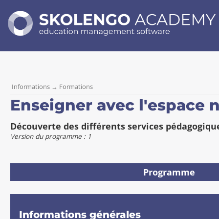
SKOLENGO
ACADEMY
education
management
software
Informations
→
Formations
Enseigner avec l'espace
R
Découverte des différents services pédagogiqu
é
Version du programme : 1
s
u
Programme
m
A
é
c
D
c
é
é
Informations générales