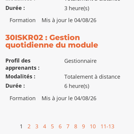
Durée
3 heure(s)
Type
Formation
Mis à jour le 04/08/26
:
30ISKR02 : Gestion
quotidienne du module
Profil des
Gestionnaire
apprenants
Modalités
Totalement à distance
Durée
6 heure(s)
Type
Formation
Mis à jour le 04/08/26
:
1
2
3
4
5
6
7
8
9
10
11-13