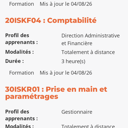
Type
Formation
Mis à jour le 04/08/26
:
20ISKF04 : Comptabilité
Profil des
Direction Administrative
apprenants
et Financière
Modalités
Totalement à distance
Durée
3 heure(s)
Type
Formation
Mis à jour le 04/08/26
:
30ISKR01 : Prise en main et
paramétrages
Profil des
Gestionnaire
apprenants
Modalités
Totalement à distance