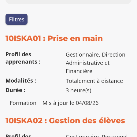
aux
résultats
Filtres
10ISKA01 : Prise en main
Profil des
Gestionnaire, Direction
apprenants
Administrative et
Financière
Modalités
Totalement à distance
Durée
3 heure(s)
Type
Formation
Mis à jour le 04/08/26
:
10ISKA02 : Gestion des élèves
Profil des
Gestionnaire, Personnel