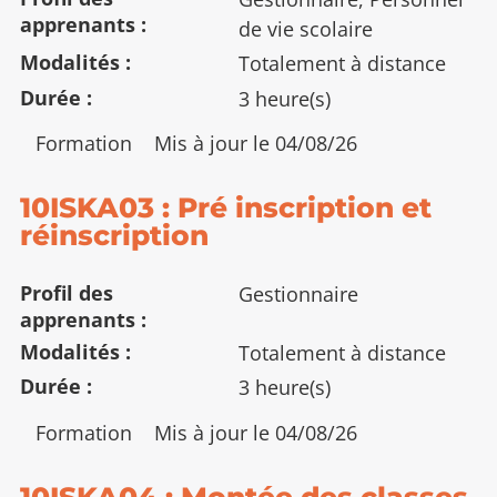
apprenants
de vie scolaire
Modalités
Totalement à distance
Durée
3 heure(s)
Type
Formation
Mis à jour le 04/08/26
:
10ISKA03 : Pré inscription et
réinscription
Profil des
Gestionnaire
apprenants
Modalités
Totalement à distance
Durée
3 heure(s)
Type
Formation
Mis à jour le 04/08/26
:
10ISKA04 : Montée des classes