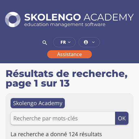
SKOLENGO
ACADEMY
education
FR
management
software
Assistance
Résultats de recherche,
page 1 sur 13
Skolengo Academy
RECHERCHER
OK
PAR
MOTS-
CLÉS
Accéder
La recherche a donné 124 résultats