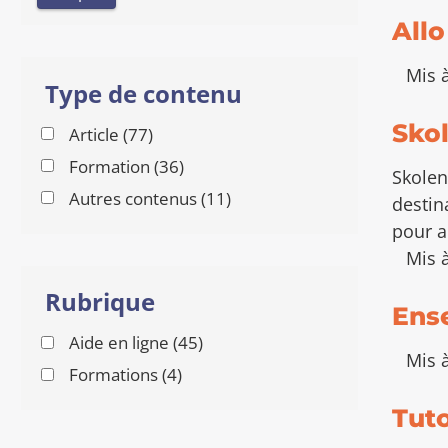
a
s
t
s
l
t
u
Allo
a
t
s
l
t
a
t
Mis à
s
Type de contenu
t
a
s
t
Skol
r
Article (77
)
s
é
r
Formation (36
)
Skolen
s
é
r
Autres contenus (11
)
destin
u
s
é
l
pour a
u
s
t
Mis à
l
u
a
t
l
Rubrique
t
a
Ens
t
s
t
a
Aide en ligne (45)
s
Mis à
t
Formations (4)
s
Tuto