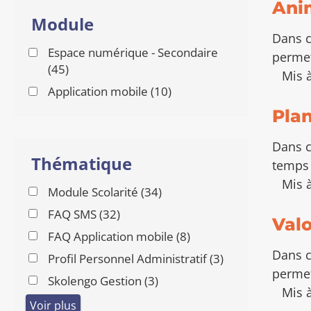
R
Anim
d
P
Module
e
A
Dans c
R
r
Espace numérique - Secondaire
M
permet
a
O
r
(45
)
Mis à
u
T
é
r
Application mobile (10
)
S
x
s
-
é
r
Plan
C
u
s
é
L
l
u
É
s
Dans c
t
S
l
Thématique
u
temps 
a
t
l
Mis à
t
a
r
Module Scolarité (34
)
t
s
t
é
a
r
FAQ SMS (32
)
Valo
s
s
t
é
r
FAQ Application mobile (8
)
u
s
s
é
Dans c
l
r
Profil Personnel Administratif (3
)
u
s
permet
t
é
l
r
Skolengo Gestion (3
)
u
a
s
Mis à
t
é
l
Voir plus
t
u