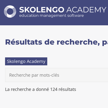
SKOLENGO
ACADEMY
education
management
software
Résultats de recherche, p
Skolengo Academy
R
E
C
H
E
A
La recherche a donné 124 résultats
R
c
C
c
H
E
é