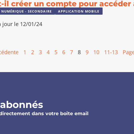
-il créer un compte pour accéder à
 NUMÉRIQUE - SECONDAIRE
APPLICATION MOBILE
 jour le 12/01/24
cédente
1
2
3
4
5
6
7
8
9
10
11-13
Page
 abonnés
directement dans votre boite email