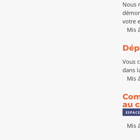
Nous m
démons
votre 
Mis à
Dépl
Vous c
dans la
Mis à
Com
au c
ESPACE
Mis à