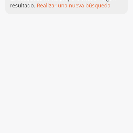
Acceder
resultado.
Realizar una nueva búsqueda
a
los
resultad