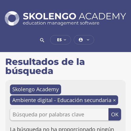
ACADEMIA
DE
SKOLENGO
ES
software
de
gestión
Resultados de la
educativa
búsqueda
Skolengo Academy
Ambiente digital - Educación secundaria
×
BÚSQUEDA
OK
POR
PALABRAS
CLAVE
La búsqueda no ha proporcionado ningún