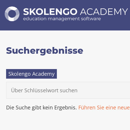
SKOLENGO
ACADEMY
Bildungsmanagement-
Software
Suchergebnisse
Skolengo Academy
Ü
B
E
R
S
Die Suche gibt kein Ergebnis.
Führen Sie eine neu
C
H
L
Ü