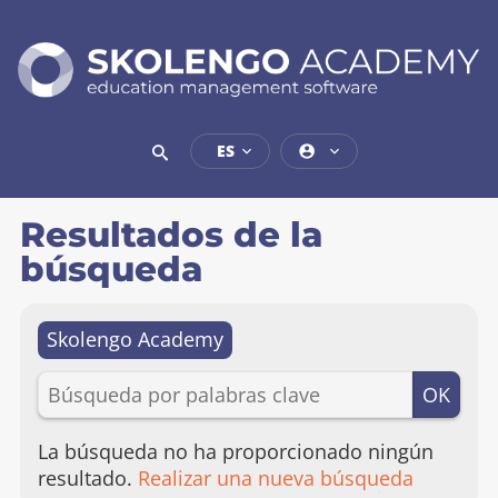
ACADEMIA
DE
SKOLENGO
ES
software
de
gestión
Resultados de la
educativa
búsqueda
Skolengo Academy
BÚSQUEDA
OK
POR
PALABRAS
CLAVE
La búsqueda no ha proporcionado ningún
Acceder
resultado.
Realizar una nueva búsqueda