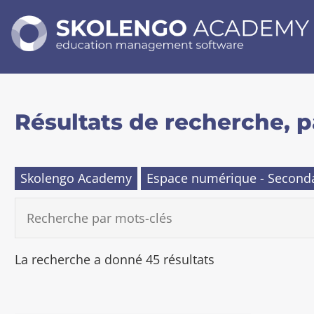
SKOLENGO
ACADEMY
education
management
software
Résultats de recherche, p
Skolengo Academy
Espace numérique - Second
R
E
C
H
E
A
La recherche a donné 45 résultats
R
c
C
c
H
E
é